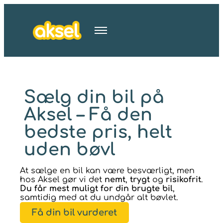
Sælg din bil på
Aksel – Få den
bedste pris, helt
uden bøvl
At sælge en bil kan være besværligt, men
hos Aksel gør vi det
nemt
,
trygt
og
risikofrit
.
D
u får mest muligt for din brugte bil
,
samtidig med at du undgår alt bøvlet.
Få din bil vurderet