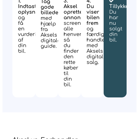
1.
3.
4.
Tag
Indtast
Aksel
Du
Tillykke!
gode
oplysninger
opretter
viser
Du
billeder
og
annoncen,
bilen
har
med
få
screener
frem
nu
hjælp
en
alle
og
solgt
fra
vurdering
henvendelser,
færdiggør
din
Aksels
af
så
handlen
bil.
digitale
din
du
med
guide.
bil.
finder
Aksels
den
digitale
rette
salg.
køber
til
din
bil.