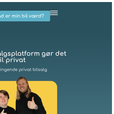
d er min bil værd?
algsplatform gør det
l privat
ringende privat bilsalg