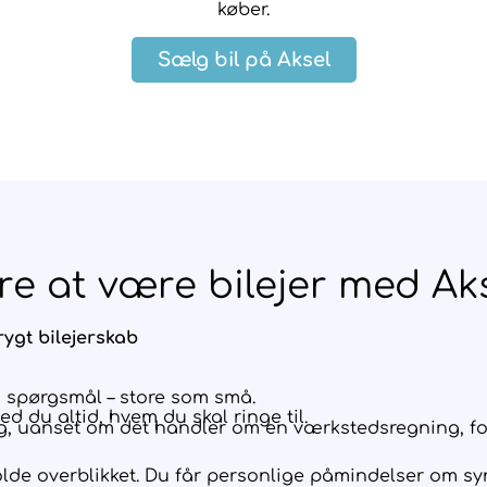
køber.
Sælg bil på Aksel
e at være bilejer med Ak
trygt bilejerskab
å spørgsmål – store som små.
 du altid, hvem du skal ringe til.
g, uanset om det handler om en værkstedsregning, fors
lde overblikket. Du får personlige påmindelser om syn