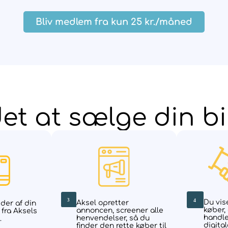
Bliv medlem fra kun 25 kr./måned
et at sælge din bi
Du vise
Aksel opretter
eder af din
køber,
annoncen, screener alle
 fra Aksels
handl
henvendelser, så du
.
digital
finder den rette køber til