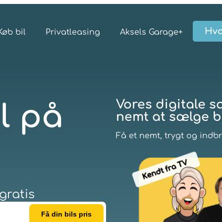
Hva
Køb bil
Privatleasing
Aksels Garage+
Vores digitale s
l på
nemt at sælge bi
Få et nemt, trygt og indb
 gratis
Få din bils pris