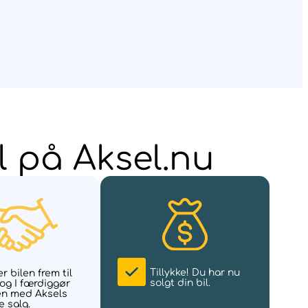
l på Aksel.nu
Tillykke! Du har nu
r bilen frem til
solgt din bil.
 og I færdiggør
en med Aksels
e salg.