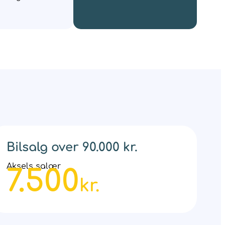
Bilsalg over 90.000 kr.
Aksels salær
7.500
kr.