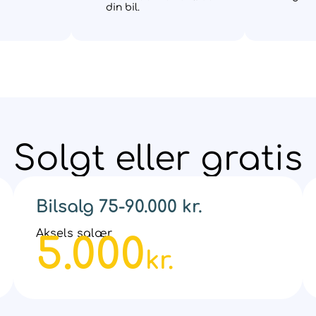
din bil.
Solgt eller gratis
Bilsalg 75-90.000 kr.
Aksels salær
5.000
kr.