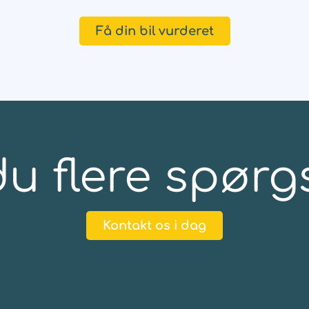
Få din bil vurderet
u flere spør
Kontakt os i dag