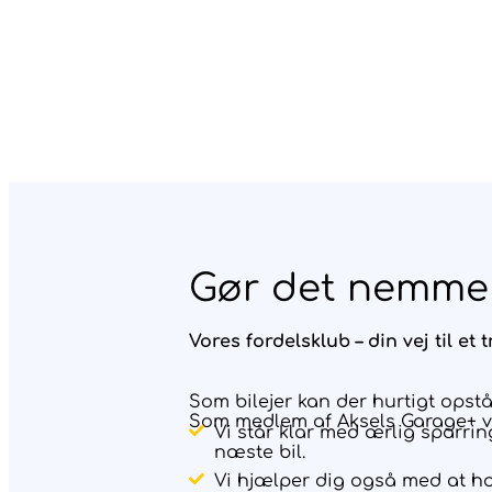
Gør det nemmer
Vores fordelsklub – din vej til et 
Som bilejer kan der hurtigt opst
Som medlem af Aksels Garage+ ved
Vi står klar med ærlig sparrin
næste bil.
Vi hjælper dig også med at ho