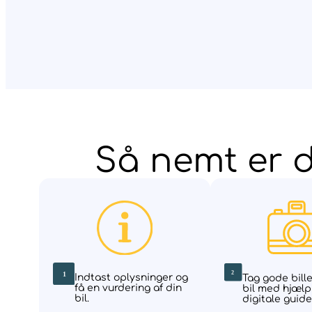
Så nemt er d
Indtast oplysninger og
Tag gode bill
få en vurdering af din
bil med hjælp
bil.
digitale guide